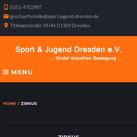
S
phone_iphone
0351-4702987
k
mail
geschaeftsstelle@sport-jugend-dresden.de
i
p
place
Tittmannstraße 39 HH, 01309 Dresden
t
o
c
o
n
t
e
MENU
n
t
HOME
/
ZIRKUS
Z