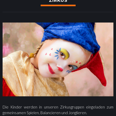
ZIRKUS
I
R
K
U
S
Die Kinder werden in unseren Zirkusgruppen eingeladen zum
gemeinsamen Spielen, Balancieren und Jonglieren.