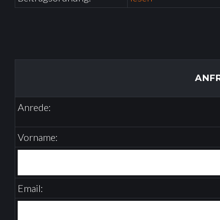
A
S
ANF
I
Anrede:
U
Vorname:
M
-
Email: