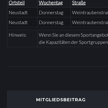
A
Ortsteil
Wochentag
Straße
Neustadt
Donnerstag
Weintraubenstra
I
Neustadt
Donnerstag
Weintraubenstra
N
Hinweis:
Wenn Sie an diesem Sportangebot i
die Kapazitäten der Sportgruppen
R
O
L
L
MITGLIEDSBEITRAG