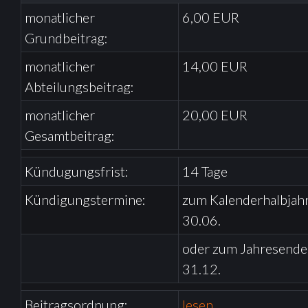
A
monatlicher
6,00 EUR
Grundbeitrag:
N
monatlicher
14,00 EUR
Abteilungsbeitrag:
D
monatlicher
20,00 EUR
Gesamtbeitrag:
G
Kündugungsfrist:
14 Tage
Y
Kündigungstermine:
zum Kalenderhalbjah
30.06.
M
oder zum Jahresende
31.12.
N
Beitragsordnung:
lesen