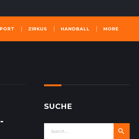
SPORT
ZIRKUS
HANDBALL
MORE
SUCHE
-
S
search
e