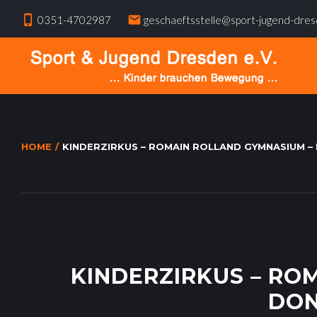
S
phone_iphone
mail
0351-4702987
geschaeftsstelle@sport-jugend-dre
k
i
p
t
o
c
HOME
/
KINDERZIRKUS – ROMAIN ROLLAND GYMNASIUM 
o
n
t
K
e
n
I
t
KINDERZIRKUS – RO
DON