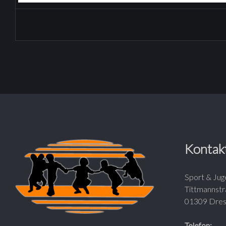
T
A
G
S
Kontak
Sport & Jug
Tittmannst
01309 Dre
Telefon: