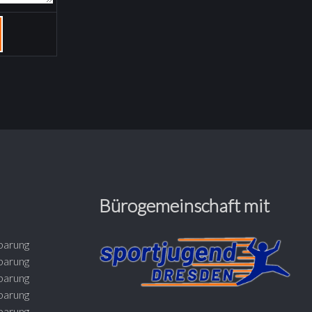
Bürogemeinschaft mit
barung
barung
barung
barung
barung