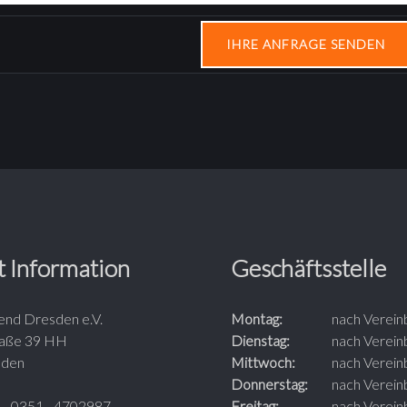
t Information
Geschäftsstelle
end Dresden e.V.
Montag:
nach Verein
raße 39 HH
Dienstag:
nach Verein
sden
Mittwoch:
nach Verein
Donnerstag:
nach Verein
0351 - 4702987
Freitag:
nach Verein