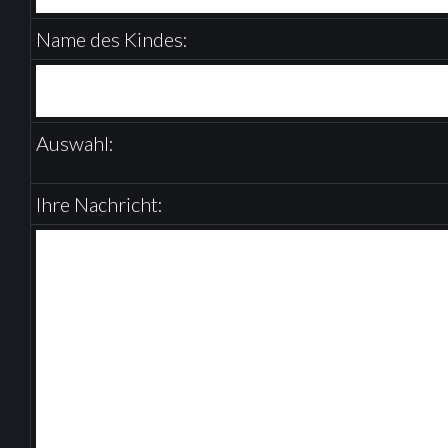
D
Name des Kindes:
O
N
Auswahl:
N
Ihre Nachricht:
E
R
S