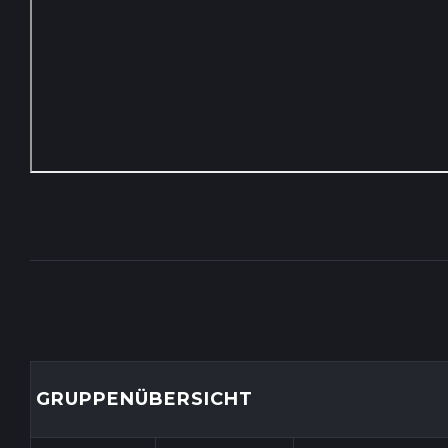
K
U
S
-
R
O
M
GRUPPENÜBERSICHT