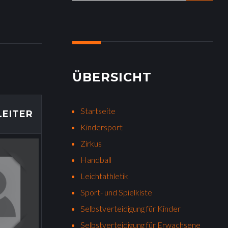
a
r
c
h
f
o
ÜBERSICHT
r
:
Startseite
EITER
Kindersport
Zirkus
Handball
Leichtathletik
Sport- und Spielkiste
Selbstverteidigung für Kinder
Selbstverteidigung für Erwachsene