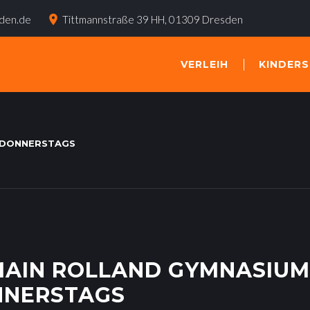
place
sden.de
Tittmannstraße 39 HH, 01309 Dresden
VERLEIH
KINDER
– DONNERSTAGS
MAIN ROLLAND GYMNASIUM
NERSTAGS