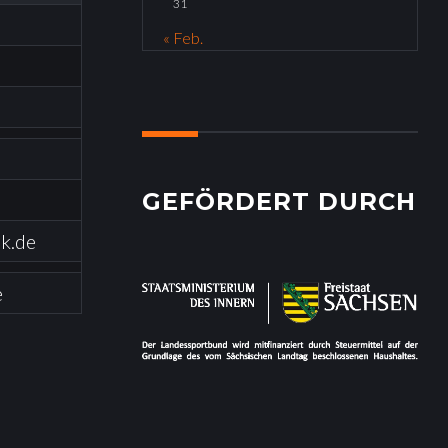
31
« Feb.
GEFÖRDERT DURCH
k.de
e