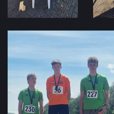
L
E
T
I
K
-
S