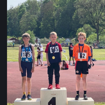
T
P
I
R
N
A