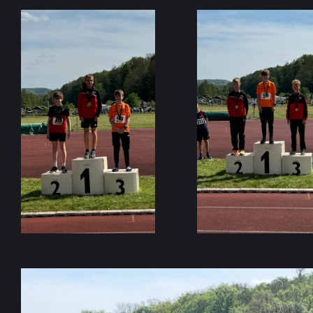
P
O
R
T
F
E
S