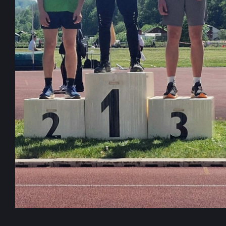
C
H
Ü
L
E
R
S