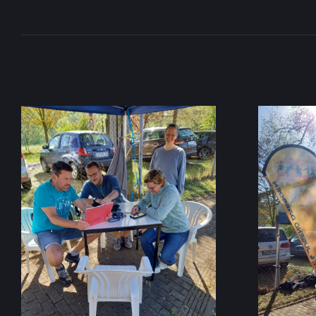
I
C
H
T
A
T
H