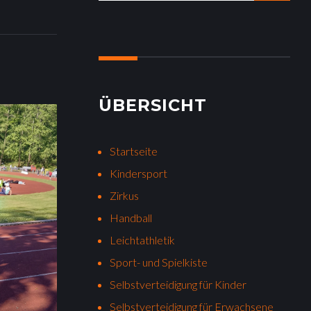
a
r
c
h
f
o
ÜBERSICHT
r
:
Startseite
Kindersport
Zirkus
Handball
Leichtathletik
Sport- und Spielkiste
Selbstverteidigung für Kinder
Selbstverteidigung für Erwachsene