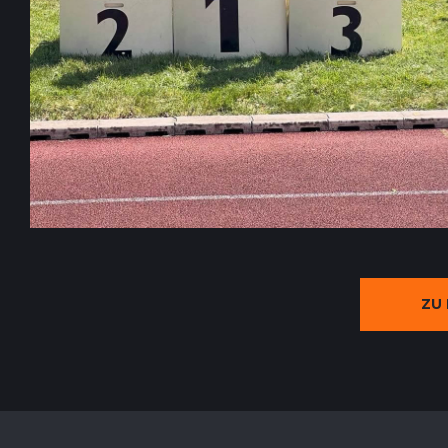
2
0
2
4
ZU D