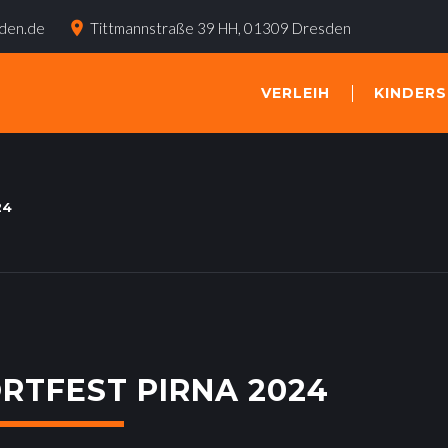
place
sden.de
Tittmannstraße 39 HH, 01309 Dresden
VERLEIH
KINDER
24
RTFEST PIRNA 2024