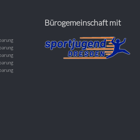
Bürogemeinschaft mit
barung
barung
barung
barung
barung