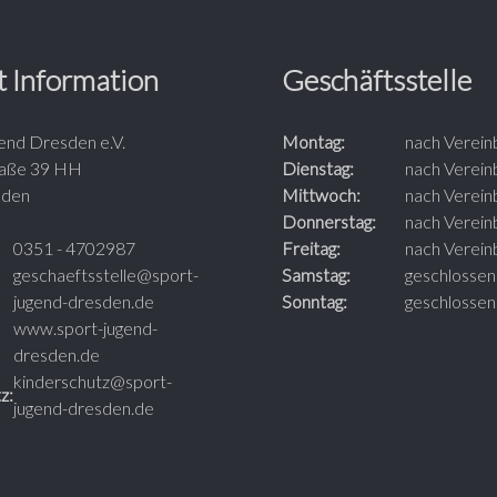
t Information
Geschäftsstelle
end Dresden e.V.
Montag:
nach Verein
raße 39 HH
Dienstag:
nach Verein
sden
Mittwoch:
nach Verein
Donnerstag:
nach Verein
0351 - 4702987
Freitag:
nach Verein
geschaeftsstelle@sport-
Samstag:
geschlossen
jugend-dresden.de
Sonntag:
geschlossen
www.sport-jugend-
dresden.de
kinderschutz@sport-
z:
jugend-dresden.de